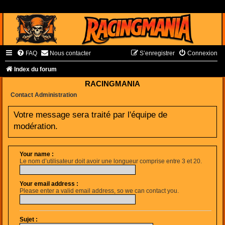
FAQ
Nous contacter
S’enregistrer
Connexion
Index du forum
RACINGMANIA
Contact Administration
Votre message sera traité par l'équipe de
modération.
Your name :
Le nom d’utilisateur doit avoir une longueur comprise entre 3 et 20.
Your email address :
Please enter a valid email address, so we can contact you.
Sujet :