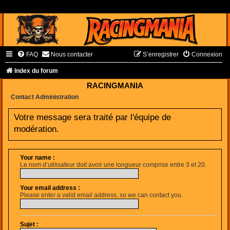
FAQ
Nous contacter
S’enregistrer
Connexion
Index du forum
RACINGMANIA
Contact Administration
Votre message sera traité par l'équipe de
modération.
Your name :
Le nom d’utilisateur doit avoir une longueur comprise entre 3 et 20.
Your email address :
Please enter a valid email address, so we can contact you.
Sujet :